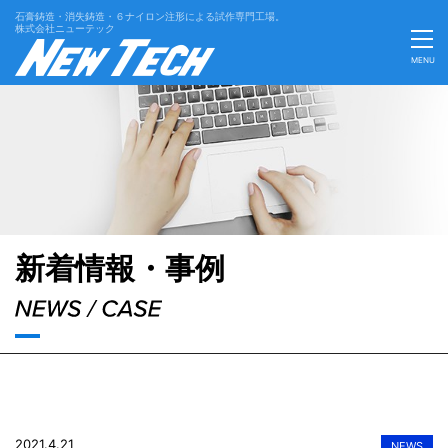
石膏鋳造・消失鋳造・６ナイロン注形による試作専門工場。
株式会社ニューテック
MENU
'Skip'
新着情報・事例
2021.4.21
NEWS