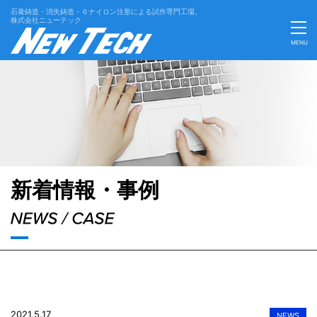
石膏鋳造・消失鋳造・６ナイロン注形による試作専門工場。
株式会社ニューテック
MENU
'Skip'
新着情報・事例
2021.5.17
NEWS