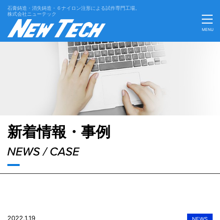
石膏鋳造・消失鋳造・６ナイロン注形による試作専門工場。
株式会社ニューテック
MENU
'Skip'
新着情報・事例
2022.1.19
NEWS