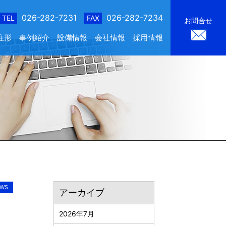
026-282-7231
026-282-7234
TEL
FAX
お問合せ
注形
事例紹介
設備情報
会社情報
採用情報
WS
アーカイブ
2026年7月