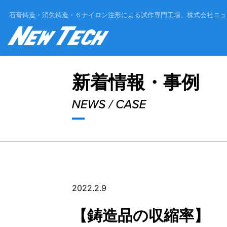
石膏鋳造・消失鋳造・６ナイロン注形による試作専門工場。
株式会社ニュ
'Skip'
新着情報・事例
2022.2.9
【鋳造品の収縮率】