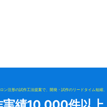
ロン注形の試作工法提案で、開発・試作のリードタイム短縮、
作実績
10,000件以