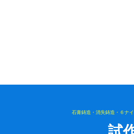
石膏鋳造・消失鋳造・６ナイ
試