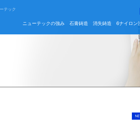
ーテック
ニューテックの強み
石膏鋳造
消失鋳造
6ナイロン
NE