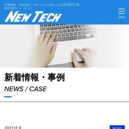
石膏鋳造・消失鋳造・６ナイロン注形による試作専門工場。
株式会社ニューテック
MENU
'Skip'
新着情報・事例
2021.12.9
NEWS