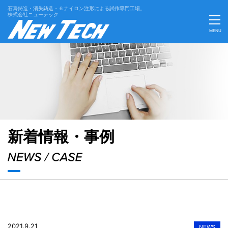
石膏鋳造・消失鋳造・６ナイロン注形による試作専門工場。
株式会社ニューテック
MENU
'Skip'
新着情報・事例
2021.9.21
NEWS