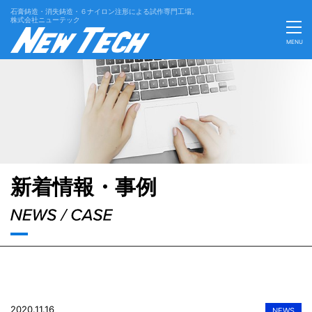
石膏鋳造・消失鋳造・６ナイロン注形による試作専門工場。
株式会社ニューテック
MENU
'Skip'
新着情報・事例
2020.11.16
NEWS