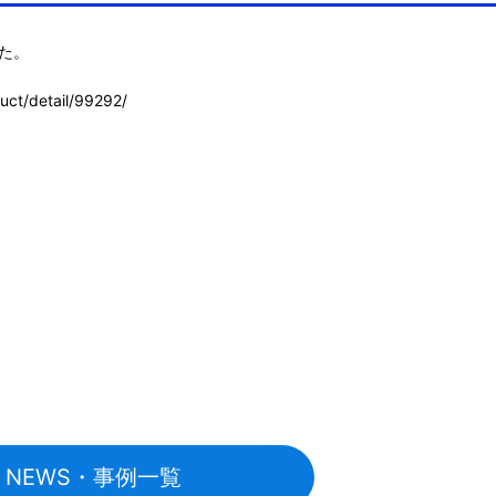
た。

uct/detail/99292/
NEWS・事例一覧