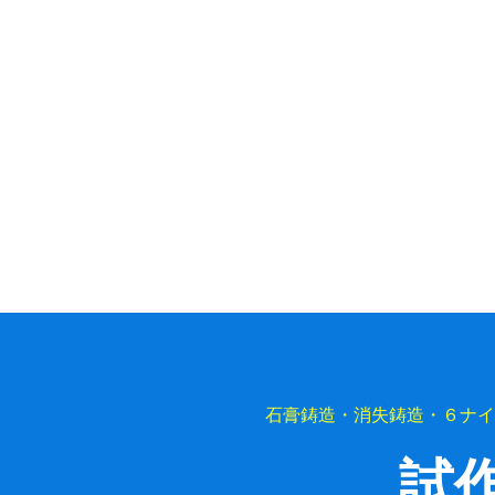
石膏鋳造・消失鋳造・６ナイ
試