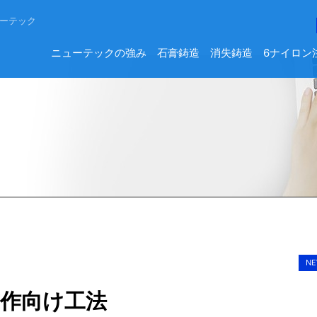
ーテック
ニューテックの強み
石膏鋳造
消失鋳造
6ナイロン
NE
作向け工法