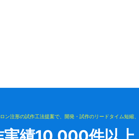
ロン注形の試作工法提案で、開発・試作のリードタイム短縮、
作実績
10,000件以