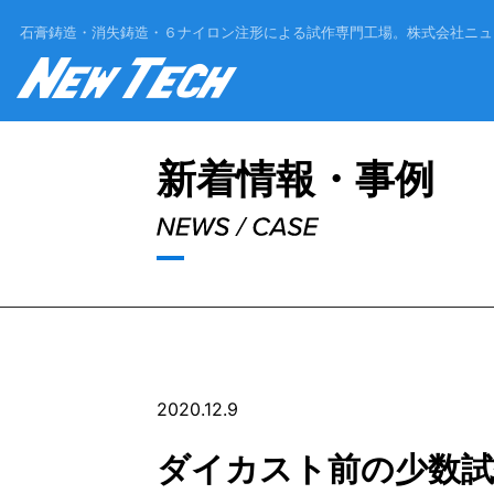
石膏鋳造・消失鋳造・６ナイロン注形による試作専門工場。
株式会社ニュ
'Skip'
新着情報・事例
2020.12.9
ダイカスト前の少数試