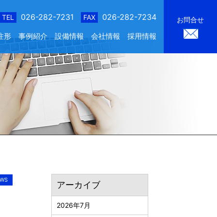
026-282-7231
026-282-7234
TEL
FAX
お問合せ
注形
事例紹介
設備情報
会社情報
採用情報
WS
アーカイブ
2026年7月