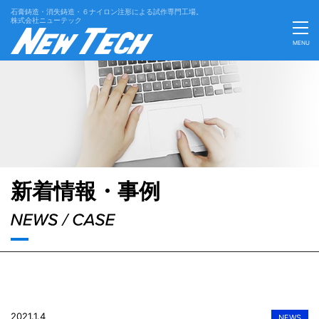
石膏鋳造・消失鋳造・６ナイロン注形による試作専門工場。
株式会社ニューテック
MENU
'Skip'
新着情報・事例
2021.1.4
NEWS