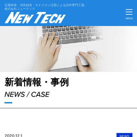
石膏鋳造・消失鋳造・６ナイロン注形による試作専門工場。
株式会社ニューテック
MENU
'Skip'
新着情報・事例
2020.12.1
NEWS