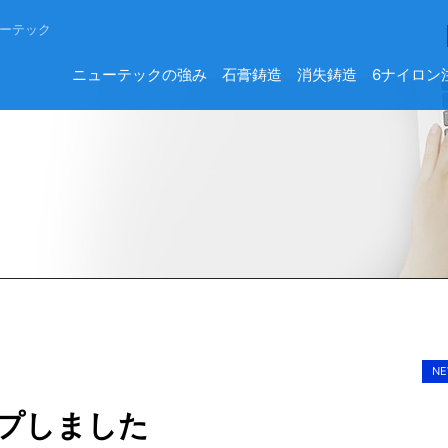
ーテック
ニューテックの強み
石膏鋳造
消失鋳造
6ナイロン
NE
ップしました