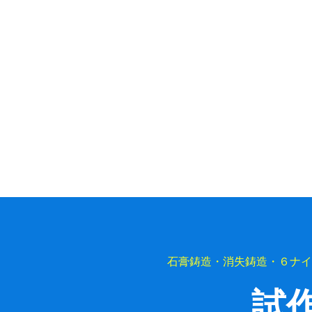
石膏鋳造・消失鋳造・６ナイ
試