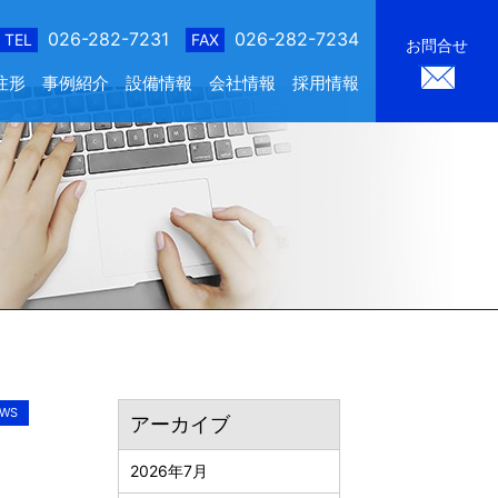
026-282-7231
026-282-7234
TEL
FAX
お問合せ
注形
事例紹介
設備情報
会社情報
採用情報
WS
アーカイブ
2026年7月