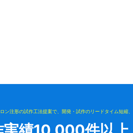
ロン注形の試作工法提案で、開発・試作のリードタイム短縮、
作実績
10,000件以