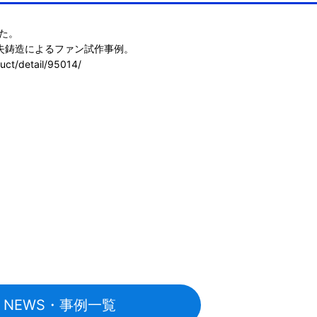
た。

uct/detail/95014/
NEWS・事例一覧