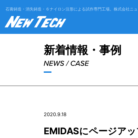
石膏鋳造・消失鋳造・６ナイロン注形による試作専門工場。
株式会社ニュ
'Skip'
新着情報・事例
2020.9.18
EMIDASにページア