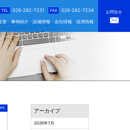
026-282-7231
026-282-7234
TEL
FAX
お問合せ
注形
事例紹介
設備情報
会社情報
採用情報
WS
アーカイブ
2026年7月