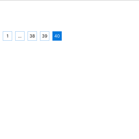
1
…
38
39
40