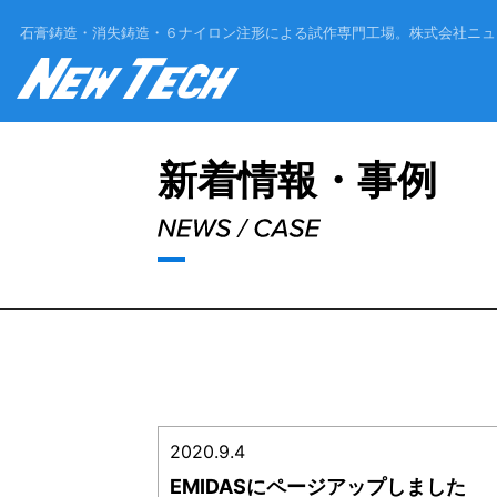
石膏鋳造・消失鋳造・６ナイロン注形による試作専門工場。
株式会社ニュ
'Skip'
新着情報・事例
2020.9.4
EMIDASにページアップしました