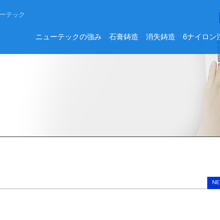
ーテック
ニューテックの強み
石膏鋳造
消失鋳造
6ナイロン
NE