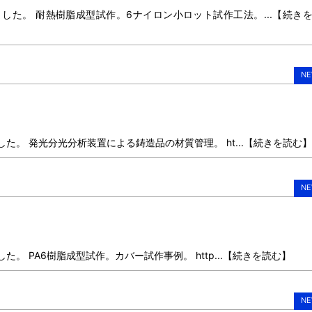
ました。 耐熱樹脂成型試作。6ナイロン小ロット試作工法。...【続き
NE
した。 発光分光分析装置による鋳造品の材質管理。 ht...【続きを読む】
NE
た。 PA6樹脂成型試作。カバー試作事例。 http...【続きを読む】
NE