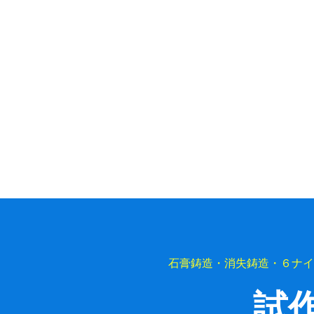
石膏鋳造・消失鋳造・６ナイ
試