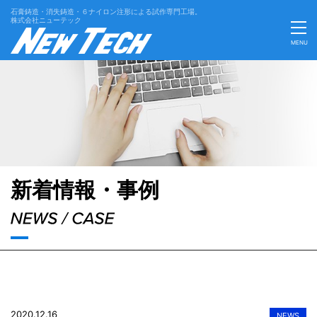
石膏鋳造・消失鋳造・６ナイロン注形による試作専門工場。
株式会社ニューテック
MENU
'Skip'
新着情報・事例
2020.12.16
NEWS